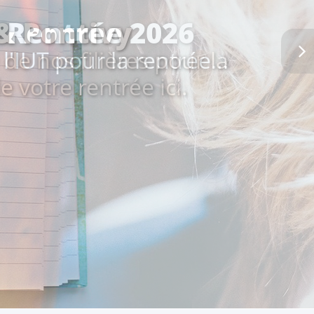
 & Pontivy
de nos filières pour la
e votre rentrée ici.