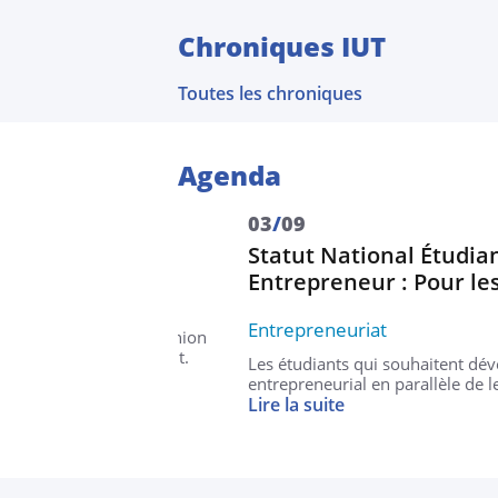
Chroniques IUT
ier pratique musicale
Lire la suite
Toutes les chroniques
Agenda
03
/
09
U A
Statut National Étudiant-
Entrepreneur : Pour les étud
Entrepreneuriat
 au DAEU ! Réunion
17h30 à Lorient.
Les étudiants qui souhaitent développer u
entrepreneurial en parallèle de leurs étu
Lire la suite