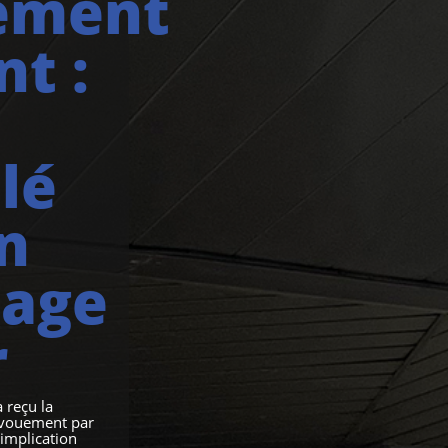
ement
nt :
lé
n
tage
r
 reçu la
évouement par
implication