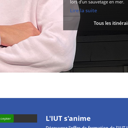
lors d'un sauvetage en mer.
Lire la suite
Tous les itinéra
L'IUT s'anime
ccepter
Découvrez l'offre de formation de l'IUT L