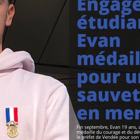
Engag
étudia
Evan
médail
pour u
sauve
en me
Fin septembre, Evan 19 ans, a
médaille du courage et du d
le préfet de Vendée pour son 