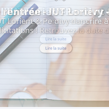
 rentrée - IUT Lorient
T Lorient & Pontivy dans l'une 
icitations ! Retrouvez la date d
Lire la suite