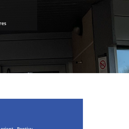
ires
orient - Pontivy.