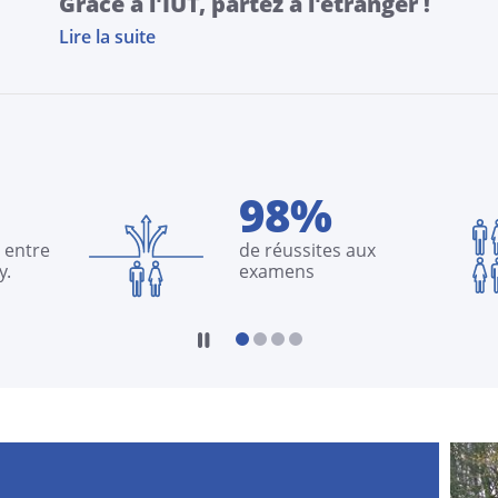
Grâce à l'IUT, partez à l'étranger !
Lire la suite
98%
 entre
de réussites aux
y.
examens