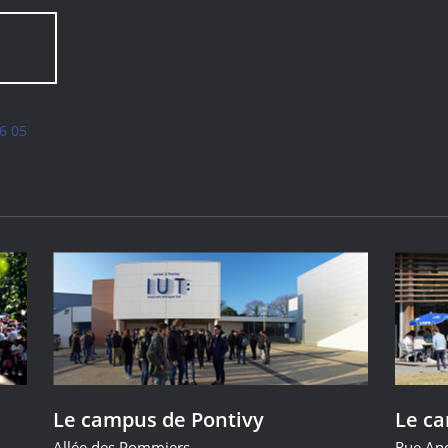
6 05
Le campus de Pontivy
Le c
Allée des Pommiers
Rue An