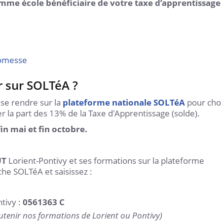
omme école bénéficiaire de votre taxe d’apprentissage
24
/
08
3
Allo inscr
Lire la sui
romesse
 sur SOLTéA ?
 se rendre sur la
plateforme nationale SOLTéA
pour choi
er la part des 13% de la Taxe d'Apprentissage (solde).
fin mai et fin octobre.
Atelier pratiq
musicale
UT
Lorient-Pontivy et ses formations sur la plateforme
che SOLTéA et saisissez :
Lire la suite
ntivy :
0561363 C
utenir nos formations de Lorient ou Pontivy)