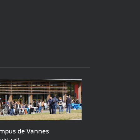
ampus de Vannes
dré Lwoff