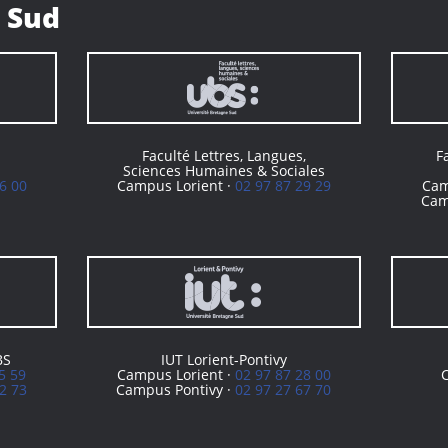
 Sud
Faculté Lettres, Langues,
F
Sciences Humaines & Sociales
6 00
Campus Lorient ·
02 97 87 29 29
Cam
Cam
BS
IUT Lorient-Pontivy
5 59
Campus Lorient ·
02 97 87 28 00
2 73
Campus Pontivy ·
02 97 27 67 70