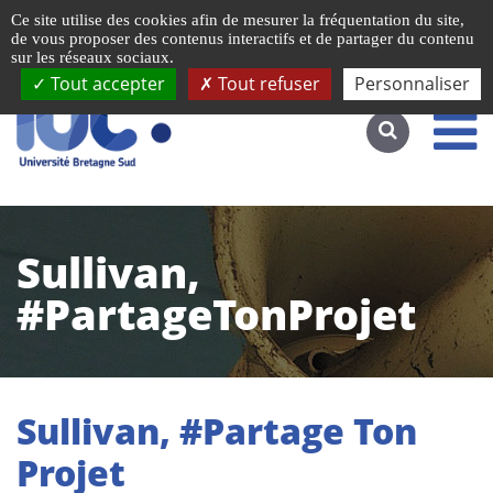
Gestion de vos préférences liées aux cookies
Ce site utilise des cookies afin de mesurer la fréquentation du site,
Accéder au site complet
de vous proposer des contenus interactifs et de partager du contenu
sur les réseaux sociaux.
Tout accepter
Tout refuser
Personnaliser
Sullivan,
#PartageTonProjet
Sullivan, #Partage Ton
Projet