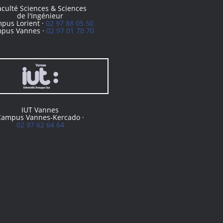
aculté Sciences & Sciences
de l'Ingénieur
pus Lorient ·
02 97 88 05 50
pus Vannes ·
02 97 01 70 70
IUT Vannes
Campus Vannes-Kercado ·
02 97 62 64 64