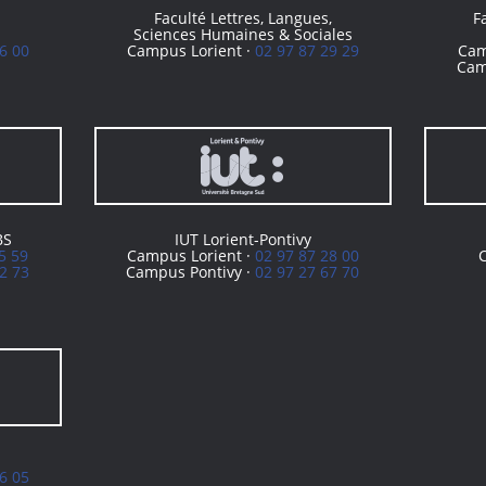
Faculté Lettres, Langues,
F
Sciences Humaines & Sociales
6 00
Campus Lorient ·
02 97 87 29 29
Cam
Cam
BS
IUT Lorient-Pontivy
5 59
Campus Lorient ·
02 97 87 28 00
2 73
Campus Pontivy ·
02 97 27 67 70
6 05